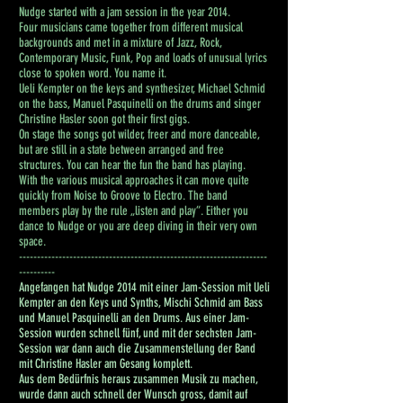
Nudge started with a jam session in the year 2014.
Four musicians came together from different musical
backgrounds and met in a mixture of Jazz, Rock,
Contemporary Music, Funk, Pop and loads of unusual lyrics
close to spoken word. You name it.
Ueli Kempter on the keys and synthesizer, Michael Schmid
on the bass, Manuel Pasquinelli on the drums and singer
Christine Hasler soon got their first gigs.
On stage the songs got wilder, freer and more danceable,
but are still in a state between arranged and free
structures. You can hear the fun the band has playing.
With the various musical approaches it can move quite
quickly from Noise to Groove to Electro. The band
members play by the rule „listen and play“. Either you
dance to Nudge or you are deep diving in their very own
space.
---------------------------------------------------------------------
----------
Angefangen hat Nudge 2014 mit einer Jam-Session mit Ueli
Kempter an den Keys und Synths, Mischi Schmid am Bass
und Manuel Pasquinelli an den Drums. Aus einer Jam-
Session wurden schnell fünf, und mit der sechsten Jam-
Session war dann auch die Zusammenstellung der Band
mit Christine Hasler am Gesang komplett.
Aus dem Bedürfnis heraus zusammen Musik zu machen,
wurde dann auch schnell der Wunsch gross, damit auf