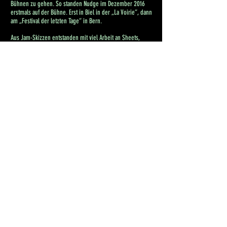
Bühnen zu gehen. So standen Nudge im Dezember 2016
erstmals auf der Bühne. Erst in Biel in der „La Voirie“, dann
am „Festival der letzten Tage“ in Bern.
Aus Jam-Skizzen entstanden mit viel Arbeit an Sheets,
Lyrics und Guide-Lines einige Songs, die sich irgendwo
zwischen den Genres bewegen, die die einzelnen Band-
Mitglieder mitbringen.
Rock, Jazz, Neue Musik, Pop, Funk, die Aufzählung ist
vielseitig und die Spielfreude da drum herum riesig.
Die Songs waren nie in einem „fertigen“, fixen Zustand,
und werden es wahrscheinlich auch nie sein. Einzelne
Teile sind ausgeschrieben - in der Länge aber immer noch
variabel - andere sind freier. Zuhören und
Zusammenspielen sind also oberste Gebote und werden
gerne befolgt.
Weitere Konzerte bestritt die Band am NeuStadt-Lab auf der
Schützenmatt und an der Tour de Lorraine im O’Bolles.
Die Feedbacks auf das Projekt waren jeweils äusserst
positiv, öfters wurde auch die Tanzbarkeit inmitten der eher
ruhigeren und experimentelleren Klänge gelobt. Die
Spiellust wurde dadurch noch mehr angekurbelt.